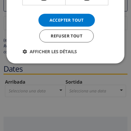
ACCEPTER TOUT
REFUSER TOUT
(els camps marcats amb * són obligatoris)
Respectem la teva privacitat. Les teves dades personals no es
AFFICHER LES DÉTAILS
compartiran amb tercers.
Dates
Arribada
Sortida
Selecciona una data
Selecciona una data