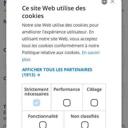
×
Nom i correu electrònic
Ce site Web utilise des
cookies
FRENCH
Nom *
Notre site Web utilise des cookies pour
DUTCH
améliorer l'expérience utilisateur. En
FRENCH
utilisant notre site Web, vous acceptez
tous les cookies conformément à notre
SPANISH
Cognom *
Politique relative aux cookies.
En savoir
GERMAN
plus
CATALAN
AFFICHER TOUS LES PARTENAIRES
(1913) →
ITALIAN
Correu electrònic *
DANISH
Strictement
Performance
Ciblage
nécessaires
NORWEGIAN
Telèfon *
En cas que la direcció de correu electrònic no funcioni
Fonctionnalité
Non classifiés
correctament.