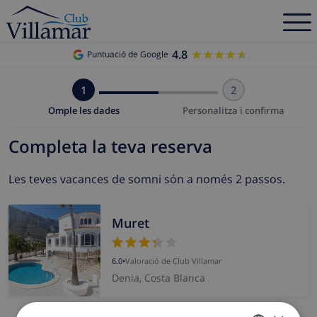
4.8
★★★★★
★★★★★
Puntuació de Google
1
2
Omple les dades
Personalitza i confirma
Completa la teva reserva
Les teves vacances de somni són a només 2 passos.
Muret
6.0
•
Valoració de Club Villamar
Denia, Costa Blanca