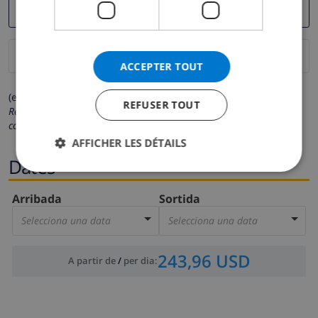
ACCEPTER TOUT
(els camps marcats amb * són obligatoris)
REFUSER TOUT
Respectem la teva privacitat. Les teves dades personals no es
compartiran amb tercers.
AFFICHER LES DÉTAILS
Dates
Arribada
Sortida
Selecciona una data
Selecciona una data
243,96 USD
A partir de
/
per dia
: