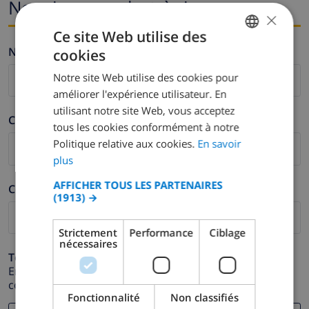
Nom i correu electrònic
×
Ce site Web utilise des
Nom *
cookies
FRENCH
Notre site Web utilise des cookies pour
DUTCH
améliorer l'expérience utilisateur. En
FRENCH
utilisant notre site Web, vous acceptez
Cognom *
tous les cookies conformément à notre
SPANISH
Politique relative aux cookies.
En savoir
GERMAN
plus
CATALAN
AFFICHER TOUS LES PARTENAIRES
Correu electrònic *
(1913) →
ITALIAN
DANISH
Strictement
Performance
Ciblage
nécessaires
NORWEGIAN
Telèfon *
En cas que la direcció de correu electrònic no funcioni
correctament.
Fonctionnalité
Non classifiés