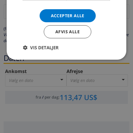
ACCEPTER ALLE
(felter markeret med * er obligatoriske)
AFVIS ALLE
Vi beskytter dit privatliv. Dine personlige oplysninger vil aldrig blive
delt med andre.
VIS DETALJER
Daten
Ankomst
Afrejse
Vælg en dato
Vælg en dato
113,47 US$
fra
/
per dag
: