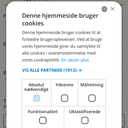
×
Denne hjemmeside bruger
Fornavn *
cookies
FRENCH
Denne hjemmeside bruger cookies til at
DUTCH
forbedre brugeroplevelsen. Ved at bruge
Efternavn *
FRENCH
vores hjemmeside giver du samtykke til
alle cookies i overensstemmelse med
SPANISH
vores cookiepolitik.
En savoir plus
GERMAN
VIS ALLE PARTNERE
(1913) →
E-mail *
CATALAN
ITALIAN
Absolut
Ydeevne
Målretning
nødvendige
DANISH
Telefon *
NORWEGIAN
Hvis din e-mail adresse ikke fungerer korrekt.
Funktionalitet
Uklassificerede