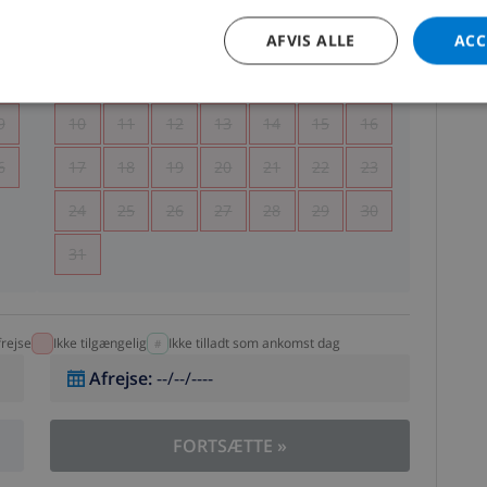
5
1
2
AFVIS ALLE
ACC
2
3
4
5
6
7
8
9
9
10
11
12
13
14
15
16
6
17
18
19
20
21
22
23
24
25
26
27
28
29
30
31
rejse
Ikke tilgængelig
Ikke tilladt som ankomst dag
Afrejse
:
--/--/----
FORTSÆTTE
»