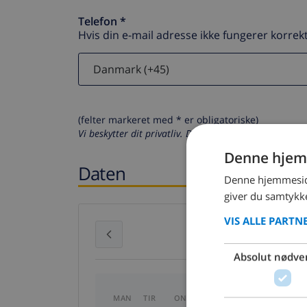
Telefon *
Hvis din e-mail adresse ikke fungerer korrekt
(felter markeret med * er obligatoriske)
Vi beskytter dit privatliv. Dine personlige oplysninger
Denne hjem
Daten
Denne hjemmeside
giver du samtykke
VIS ALLE PARTN
juli 2026
Absolut nødve
MAN
TIR
ONS
TOR
FRE
LØR
S