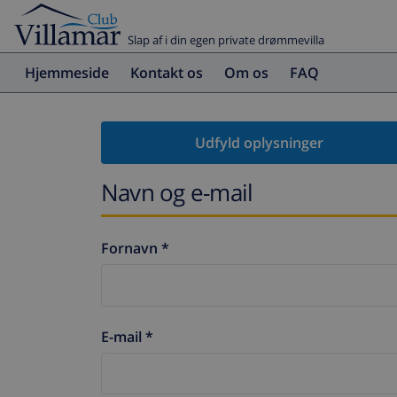
Slap af i din egen private drømmevilla
Hjemmeside
Kontakt os
Om os
FAQ
Udfyld oplysninger
Navn og e-mail
Fornavn *
E-mail *