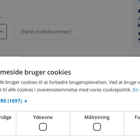
.
 vil aldrig blive delt med andre.
meside bruger cookies
 bruger cookies til at forbedre brugeroplevelsen. Ved at bruge
 til alle cookies i overensstemmelse med vores cookiepolitik.
En 
ERE
(1697) →
august 2026
ndige
Ydeevne
Målretning
Fu
ØN
MAN
TIR
ONS
TOR
FRE
LØR
SØN