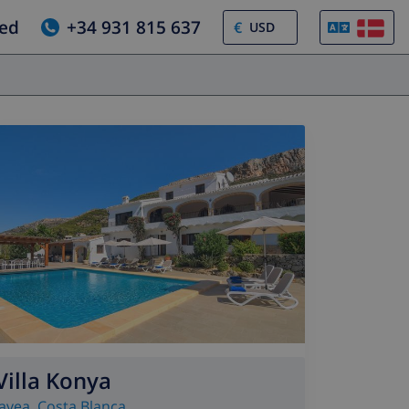
ed
+34 931 815 637
€
Villa Konya
Javea
,
Costa Blanca