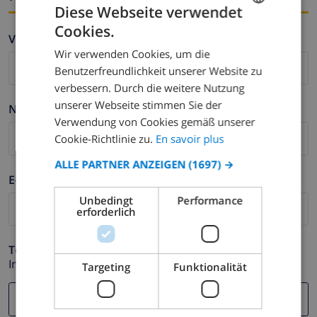
Diese Webseite verwendet
Cookies.
FRENCH
Vorname *
Wir verwenden Cookies, um die
DUTCH
Benutzerfreundlichkeit unserer Website zu
FRENCH
verbessern. Durch die weitere Nutzung
unserer Webseite stimmen Sie der
SPANISH
Nachname *
Verwendung von Cookies gemäß unserer
GERMAN
Cookie-Richtlinie zu.
En savoir plus
CATALAN
ALLE PARTNER ANZEIGEN
(1697) →
ITALIAN
E-mail *
Unbedingt
Performance
DANISH
erforderlich
NORWEGIAN
Telefonnummer *
Im Fall Ihre E-mail Adresse nicht korrekt funktioniert.
Targeting
Funktionalität