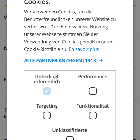
Cookies.
FRENCH
Wir verwenden Cookies, um die
DUTCH
Vorname *
Benutzerfreundlichkeit unserer Website zu
FRENCH
verbessern. Durch die weitere Nutzung
unserer Webseite stimmen Sie der
SPANISH
Verwendung von Cookies gemäß unserer
GERMAN
Nachname *
Cookie-Richtlinie zu.
En savoir plus
CATALAN
ALLE PARTNER ANZEIGEN
(1913) →
ITALIAN
Unbedingt
Performance
DANISH
E-mail *
erforderlich
NORWEGIAN
Targeting
Funktionalität
Telefonnummer *
Im Fall Ihre E-mail Adresse nicht korrekt funktioniert.
Unklassifizierte