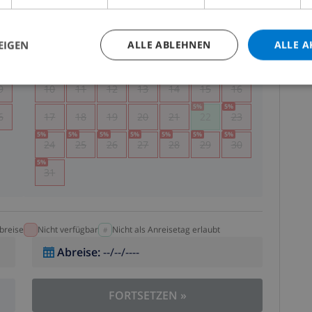
.
MO.
DI.
MI.
DO.
FR.
SA.
SO.
5
1
2
EIGEN
ALLE ABLEHNEN
ALLE A
2
3
4
5
6
7
8
9
9
10
11
12
13
14
15
16
5
%
5
%
6
17
18
19
20
21
22
23
5
%
5
%
5
%
5
%
5
%
5
%
5
%
24
25
26
27
28
29
30
5
%
31
breise
Nicht verfügbar
Nicht als Anreisetag erlaubt
Abreise
:
--/--/----
FORTSETZEN
»