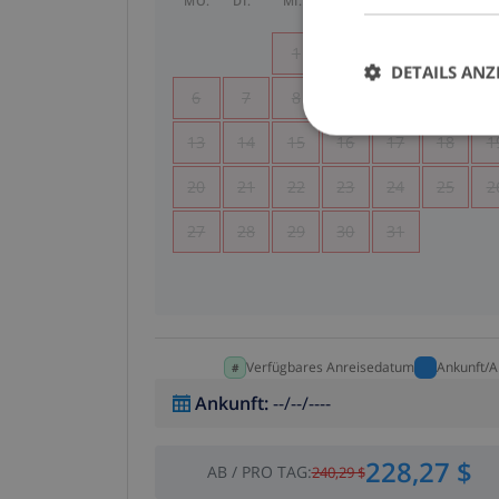
MO.
DI.
MI.
DO.
FR.
SA.
SO
1
2
3
4
DETAILS ANZ
6
7
8
9
10
11
1
13
14
15
16
17
18
1
20
21
22
23
24
25
2
27
28
29
30
31
Verfügbares Anreisedatum
Ankunft/A
Ankunft
:
--/--/----
228,27 $
AB
/
PRO TAG
:
240,29 $