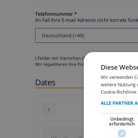
Telefonnummer *
Im Fall Ihre E-mail Adresse nicht korrekt funk
( Felder mit Sternchen (*) müssen ausgefüllt werd
Wir respektieren Ihre Privatsphäre. Ihre persönliche
Diese Webse
Wir verwenden Co
Dates
weitere Nutzung 
Cookie-Richtlinie 
ALLE PARTNER 
Juli 2026
Unbedingt
erforderlich