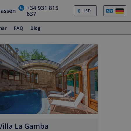
+34 931 815
lassen
€
637
amar
FAQ
Blog
Villa La Gamba