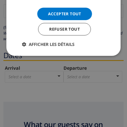
ACCEPTER TOUT
(fields marked with * are mandatory )
REFUSER TOUT
We respect your privacy. Your personal details will never be shared
with others.
AFFICHER LES DÉTAILS
Dates
Arrival
Departure
Select a date
Select a date
What our guests say on