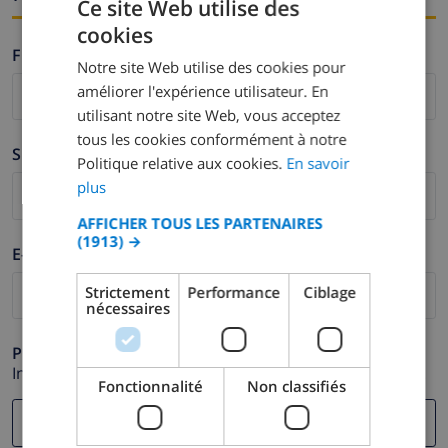
Ce site Web utilise des
cookies
FRENCH
Firstname *
Notre site Web utilise des cookies pour
DUTCH
améliorer l'expérience utilisateur. En
FRENCH
utilisant notre site Web, vous acceptez
tous les cookies conformément à notre
SPANISH
Surname *
Politique relative aux cookies.
En savoir
GERMAN
plus
CATALAN
AFFICHER TOUS LES PARTENAIRES
(1913) →
ITALIAN
E-mail *
DANISH
Strictement
Performance
Ciblage
nécessaires
NORWEGIAN
Phone *
In case your email address does not function correctly.
Fonctionnalité
Non classifiés