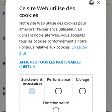
×
Ce site Web utilise des
Firstname *
cookies
FRENCH
Notre site Web utilise des cookies pour
DUTCH
améliorer l'expérience utilisateur. En
FRENCH
utilisant notre site Web, vous acceptez
Surname *
tous les cookies conformément à notre
SPANISH
Politique relative aux cookies.
En savoir
GERMAN
plus
CATALAN
AFFICHER TOUS LES PARTENAIRES
E-mail *
(1697) →
ITALIAN
DANISH
Strictement
Performance
Ciblage
nécessaires
NORWEGIAN
Phone *
In case your email address does not function correctly.
Fonctionnalité