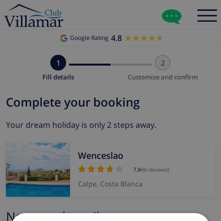
4.8
★★★★★
★★★★★
Google Rating
1
2
Fill details
Customize and confirm
Complete your booking
Your dream holiday is only 2 steps away.
Wenceslao
7.8
•
(6 reviews)
Calpe, Costa Blanca
Name and email