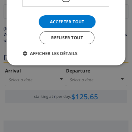
ACCEPTER TOUT
(fields marked with * are mandatory )
We respect your privacy. Your personal details will never be shared
REFUSER TOUT
with others.
AFFICHER LES DÉTAILS
Dates
Arrival
Departure
Select a date
Select a date
$125.65
starting at
/
per day
: