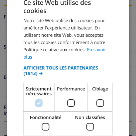
Ce site Web utilise des
cookies
FRENCH
Firstname *
Notre site Web utilise des cookies pour
DUTCH
améliorer l'expérience utilisateur. En
FRENCH
utilisant notre site Web, vous acceptez
tous les cookies conformément à notre
SPANISH
Surname *
Politique relative aux cookies.
En savoir
GERMAN
plus
CATALAN
AFFICHER TOUS LES PARTENAIRES
(1913) →
ITALIAN
E-mail *
DANISH
Strictement
Performance
Ciblage
nécessaires
NORWEGIAN
Phone *
In case your email address does not function correctly.
Fonctionnalité
Non classifiés