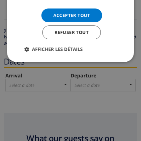
ACCEPTER TOUT
(fields marked with * are mandatory )
REFUSER TOUT
We respect your privacy. Your personal details will never be shared
with others.
AFFICHER LES DÉTAILS
Dates
Arrival
Departure
Select a date
Select a date
What our guests say on