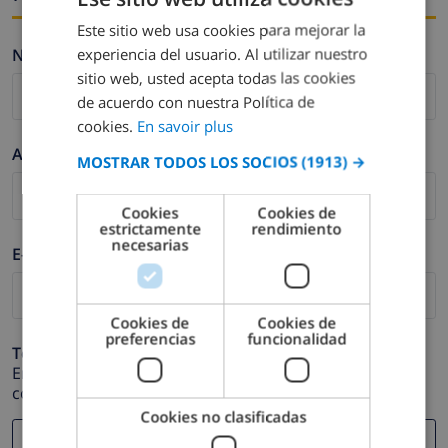
Este sitio web usa cookies para mejorar la
FRENCH
experiencia del usuario. Al utilizar nuestro
Nombre *
DUTCH
sitio web, usted acepta todas las cookies
FRENCH
de acuerdo con nuestra Política de
cookies.
En savoir plus
SPANISH
Apellidos *
MOSTRAR TODOS LOS SOCIOS
(1913) →
GERMAN
CATALAN
Cookies
Cookies de
estrictamente
rendimiento
ITALIAN
necesarias
E-mail *
DANISH
NORWEGIAN
Cookies de
Cookies de
preferencias
funcionalidad
Teléfono *
En caso de que su dirección de e-mail no funcione
correctamente.
Cookies no clasificadas