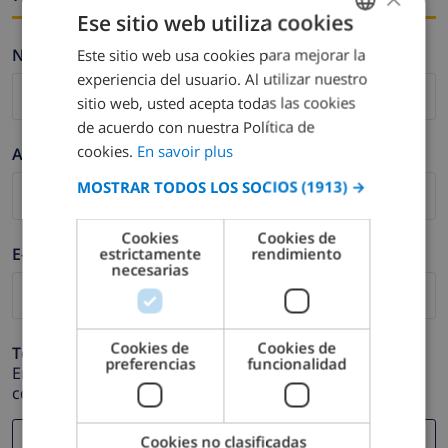
Ese sitio web utiliza cookies
Nombre *
Este sitio web usa cookies para mejorar la
FRENCH
experiencia del usuario. Al utilizar nuestro
DUTCH
sitio web, usted acepta todas las cookies
FRENCH
de acuerdo con nuestra Política de
cookies.
En savoir plus
Apellidos *
SPANISH
MOSTRAR TODOS LOS SOCIOS
(1913) →
GERMAN
CATALAN
Cookies
Cookies de
E-mail *
estrictamente
rendimiento
ITALIAN
necesarias
DANISH
NORWEGIAN
Cookies de
Cookies de
Teléfono *
preferencias
funcionalidad
En caso de que su dirección de e-mail no funcione
correctamente.
Cookies no clasificadas