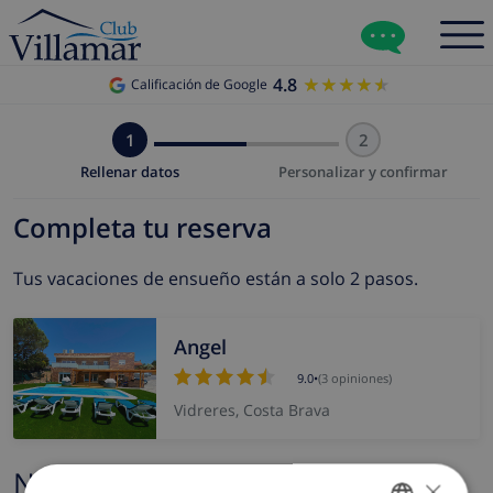
4.8
★★★★★
★★★★★
Calificación de Google
1
2
Rellenar datos
Personalizar y confirmar
Completa tu reserva
Tus vacaciones de ensueño están a solo 2 pasos.
Angel
9.0
•
(3 opiniones)
Vidreres, Costa Brava
Nombre y correo electrónico
×