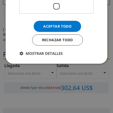
ACEPTAR TODO
( * Los campos marcados con un asterisco son obligatorios )
Respetamos su privacidad. Sus datos personales no serán
compartidos con ninguna otra persona o empresa.
RECHAZAR TODO
Fechas
MOSTRAR DETALLES
Llegada
Salida
Selecciona una fecha
Selecciona una fecha
302,64 US$
desde
/
por día
:
318,57 US$