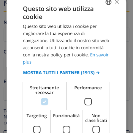
×
Nome ed e-mail
Questo sito web utilizza
cookie
FRENCH
Nome *
Questo sito web utilizza i cookie per
DUTCH
migliorare la tua esperienza di
FRENCH
navigazione. Utilizzando il nostro sito web
acconsenti a tutti i cookie in conformità
SPANISH
Cognome *
con la nostra policy per i cookie.
En savoir
GERMAN
plus
CATALAN
MOSTRA TUTTI I PARTNER
(1913) →
ITALIAN
E-mail *
Strettamente
Performance
DANISH
necessari
NORWEGIAN
Telefono *
Targeting
Funzionalità
Non
Nel caso in cui il tuo indirizzo email non funzioni
classificati
correttamente.