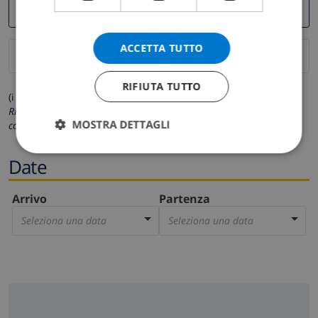
ACCETTA TUTTO
RIFIUTA TUTTO
(i campi contrassegnati con * sono obbligatori)
Rispettiamo la tua privacy. I tuoi dati personali non saranno mai
MOSTRA DETTAGLI
condivisi con gli altri.
Date
Arrivo
Partenza
Seleziona una data
Seleziona una data