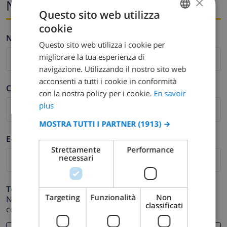
×
Nome ed e-mail
Questo sito web utilizza
cookie
FRENCH
Nome *
Questo sito web utilizza i cookie per
DUTCH
migliorare la tua esperienza di
FRENCH
navigazione. Utilizzando il nostro sito web
acconsenti a tutti i cookie in conformità
SPANISH
Cognome *
con la nostra policy per i cookie.
En savoir
GERMAN
plus
CATALAN
MOSTRA TUTTI I PARTNER
(1913) →
ITALIAN
E-mail *
Strettamente
Performance
DANISH
necessari
NORWEGIAN
Telefono *
Targeting
Funzionalità
Non
Nel caso in cui il tuo indirizzo email non funzioni
classificati
correttamente.