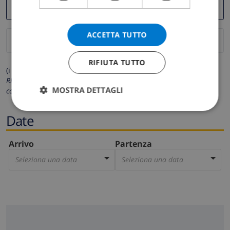
ACCETTA TUTTO
RIFIUTA TUTTO
(i campi contrassegnati con * sono obbligatori)
Rispettiamo la tua privacy. I tuoi dati personali non saranno mai
MOSTRA DETTAGLI
condivisi con gli altri.
Date
Arrivo
Partenza
Seleziona una data
Seleziona una data