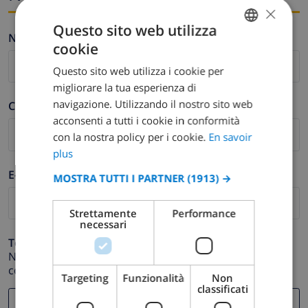
×
Questo sito web utilizza
Nome *
cookie
FRENCH
Questo sito web utilizza i cookie per
DUTCH
migliorare la tua esperienza di
FRENCH
navigazione. Utilizzando il nostro sito web
Cognome *
acconsenti a tutti i cookie in conformità
SPANISH
con la nostra policy per i cookie.
En savoir
GERMAN
plus
CATALAN
E-mail *
MOSTRA TUTTI I PARTNER
(1913) →
ITALIAN
Strettamente
Performance
DANISH
necessari
NORWEGIAN
Telefono *
Nel caso in cui il tuo indirizzo email non funzioni
correttamente.
Targeting
Funzionalità
Non
classificati