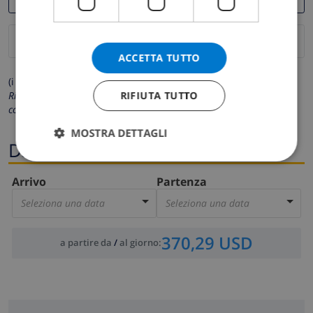
ACCETTA TUTTO
(i campi contrassegnati con * sono obbligatori)
RIFIUTA TUTTO
Rispettiamo la tua privacy. I tuoi dati personali non saranno mai
condivisi con gli altri.
MOSTRA DETTAGLI
Date
Arrivo
Partenza
Seleziona una data
Seleziona una data
370,29 USD
a partire da
/
al giorno
: