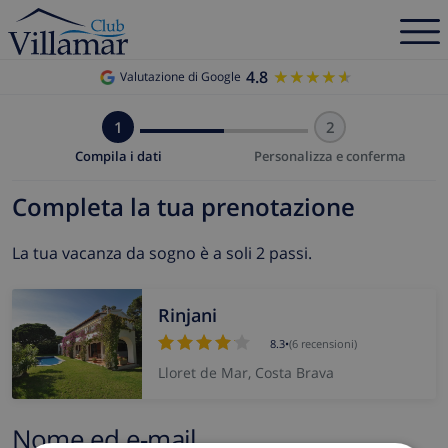
4.8
★★★★★
★★★★★
Valutazione di Google
1
2
Compila i dati
Personalizza e conferma
Completa la tua prenotazione
La tua vacanza da sogno è a soli 2 passi.
Rinjani
8.3
•
(6 recensioni)
Lloret de Mar, Costa Brava
Nome ed e-mail