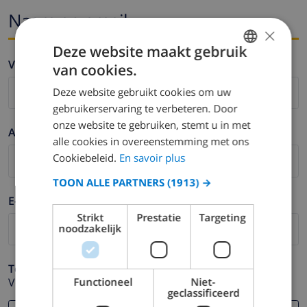
Naam en email
×
Deze website maakt gebruik
Voornaam *
van cookies.
FRENCH
Deze website gebruikt cookies om uw
DUTCH
gebruikerservaring te verbeteren. Door
FRENCH
onze website te gebruiken, stemt u in met
Achternaam *
alle cookies in overeenstemming met ons
SPANISH
Cookiebeleid.
En savoir plus
GERMAN
TOON ALLE PARTNERS
(1913) →
CATALAN
E-mail *
ITALIAN
Strikt
Prestatie
Targeting
noodzakelijk
DANISH
NORWEGIAN
Telefoonnummer *
Functioneel
Niet-
Voor het geval dat uw e-mail adres niet correct werkt.
geclassificeerd