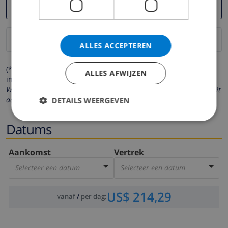
ALLES ACCEPTEREN
(* de velden met een sterretje moeten verplicht worden
ALLES AFWIJZEN
ingevuld )
Wij respecteren uw privacy. Uw persoonlijke gegevens worden nooit
aan derden verstrekt.
DETAILS WEERGEVEN
Datums
Aankomst
Vertrek
Selecteer een datum
Selecteer een datum
US$ 214,29
vanaf
/
per dag
: