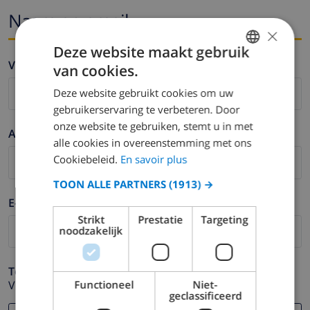
Naam en email
×
Deze website maakt gebruik
Voornaam *
van cookies.
FRENCH
Deze website gebruikt cookies om uw
DUTCH
gebruikerservaring te verbeteren. Door
FRENCH
onze website te gebruiken, stemt u in met
Achternaam *
alle cookies in overeenstemming met ons
SPANISH
Cookiebeleid.
En savoir plus
GERMAN
TOON ALLE PARTNERS
(1913) →
CATALAN
E-mail *
ITALIAN
Strikt
Prestatie
Targeting
noodzakelijk
DANISH
NORWEGIAN
Telefoonnummer *
Functioneel
Niet-
Voor het geval dat uw e-mail adres niet correct werkt.
geclassificeerd