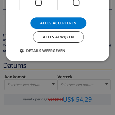
ALLES ACCEPTEREN
(* de velden met een sterretje moeten verplicht worden
ALLES AFWIJZEN
ingevuld )
Wij respecteren uw privacy. Uw persoonlijke gegevens worden nooit
aan derden verstrekt.
DETAILS WEERGEVEN
Datums
Aankomst
Vertrek
Selecteer een datum
Selecteer een datum
US$ 54,29
vanaf
/
per dag
:
US$ 57,14