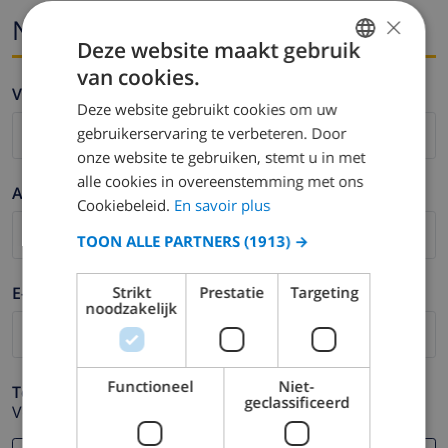
×
Naam en email
Deze website maakt gebruik
van cookies.
FRENCH
Voornaam *
Deze website gebruikt cookies om uw
DUTCH
gebruikerservaring te verbeteren. Door
FRENCH
onze website te gebruiken, stemt u in met
alle cookies in overeenstemming met ons
SPANISH
Achternaam *
Cookiebeleid.
En savoir plus
GERMAN
TOON ALLE PARTNERS
(1913) →
CATALAN
ITALIAN
E-mail *
Strikt
Prestatie
Targeting
noodzakelijk
DANISH
NORWEGIAN
Functioneel
Niet-
Telefoonnummer *
geclassificeerd
Voor het geval dat uw e-mail adres niet correct werkt.