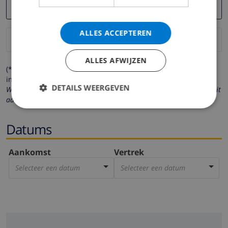
ALLES ACCEPTEREN
ALLES AFWIJZEN
(* de velden met een sterretje moeten verplicht worden
ingevuld )
DETAILS WEERGEVEN
Wij respecteren uw privacy. Uw persoonlijke gegevens worden nooit
aan derden verstrekt.
Datums
Aankomst
Vertrek
Selecteer een datum
Selecteer een datum