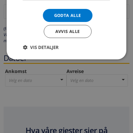
GODTA ALLE
(felter merket med * må fylles ut)
AVVIS ALLE
Vi respekterer ditt personvern. Dine personalia vil aldri bli delt
med andre.
VIS DETALJER
Datoer
Ankomst
Avreise
Velg en dato
Velg en dato
Hva våre gjester sier på