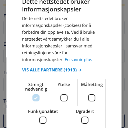
Dette nettstedet bruker
informasjonskapsler
FRENCH
Fornavn *
Dette nettstedet bruker
DUTCH
informasjonskapsler (cookies) for å
FRENCH
forbedre din opplevelse. Ved å bruke
nettstedet vårt samtykker du i alle
SPANISH
Etternavn *
informasjonskapsler i samsvar med
GERMAN
retningslinjene våre for
CATALAN
informasjonskapsler.
En savoir plus
ITALIAN
VIS ALLE PARTNERE
(1913) →
Logg ut *
DANISH
Strengt
Ytelse
Målretting
NORWEGIAN
nødvendig
Telefon *
I tilfelle din e-postadresse ikke fungerer.
Funksjonalitet
Ugradert