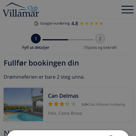
4.8
★★★★★
★★★★★
Google-vurdering
1
2
Fyll ut detaljer
Tilpass og bekreft
Fullfør bookingen din
Drømmeferien er bare 2 steg unna.
Can Delmas
6.0
•
Club Villamar Vurdering
Pals, Costa Brava
Navn og e-post