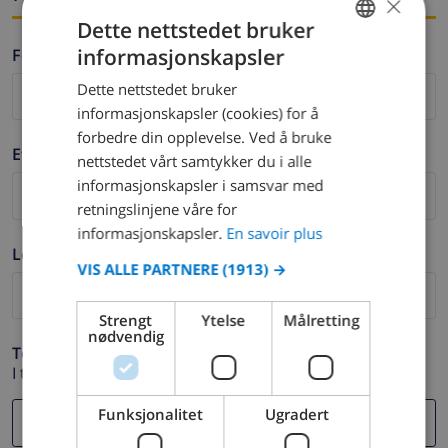
×
Dette nettstedet bruker
informasjonskapsler
Fornavn *
FRENCH
Dette nettstedet bruker
DUTCH
informasjonskapsler (cookies) for å
FRENCH
forbedre din opplevelse. Ved å bruke
Etternavn *
nettstedet vårt samtykker du i alle
SPANISH
informasjonskapsler i samsvar med
GERMAN
retningslinjene våre for
CATALAN
informasjonskapsler.
En savoir plus
Logg ut *
ITALIAN
VIS ALLE PARTNERE
(1913) →
DANISH
Strengt
Ytelse
Målretting
NORWEGIAN
nødvendig
Telefon *
I tilfelle din e-postadresse ikke fungerer.
Funksjonalitet
Ugradert