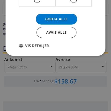
GODTA ALLE
(felter merket med * må fylles ut)
Vi respekterer ditt personvern. Dine personalia vil aldri bli delt
AVVIS ALLE
med andre.
VIS DETALJER
Datoer
Ankomst
Avreise
Velg en dato
Velg en dato
$158.67
fra
/
per dag
: