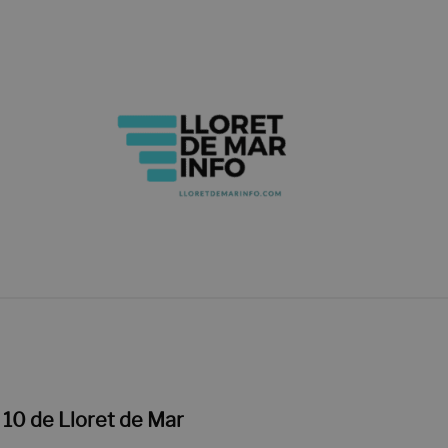
CODES DE RÉDUCTION LLORET DE MAR (COSTA BRAVA) - JUSTE
 DES MEILLEURS BARS, CLUBS ET DISCOTHÈQUES!
QUE FAI
 10 de Lloret de Mar
lien
vers