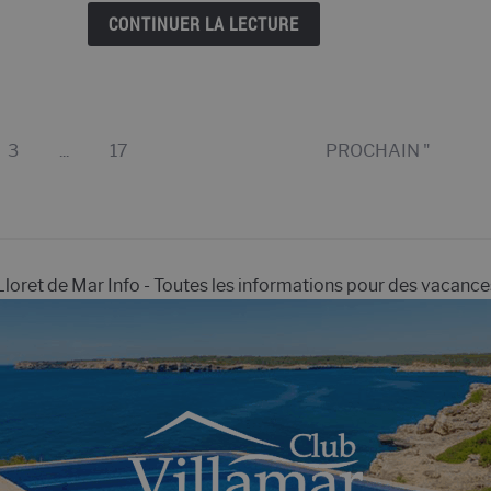
à
CONTINUER LA LECTURE
Llore
de
Mar?
Page
Page
3
...
17
PROCHAIN "
oret de Mar Info - Toutes les informations pour des vacances 