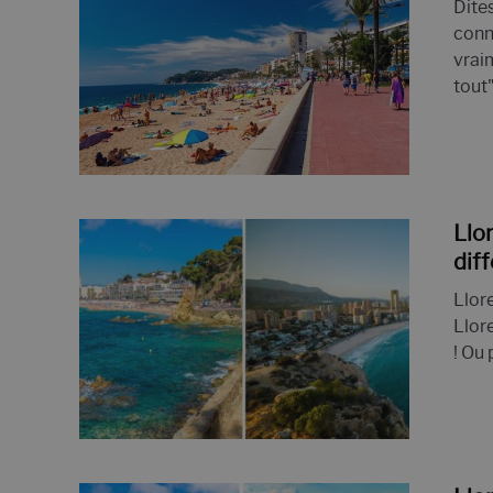
23 ENDROITS À LLORET DEL MAR: ICI LE
Dite
conn
vrai
VACANCES À LLORET DE MAR 2022- 21 CO
tout"
DÉCOUVREZ LE TOP 12 DES MEILLEURES
Llo
dif
Llor
Llor
! Ou 