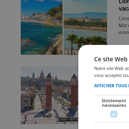
Llo
vac
Llore
Mar 
ensol
Ce site Web 
Notre site Web uti
Com
vous acceptez tou
Mar
AFFICHER TOUS 
Chaq
vaca
Strictement
de M
nécessaires
des t