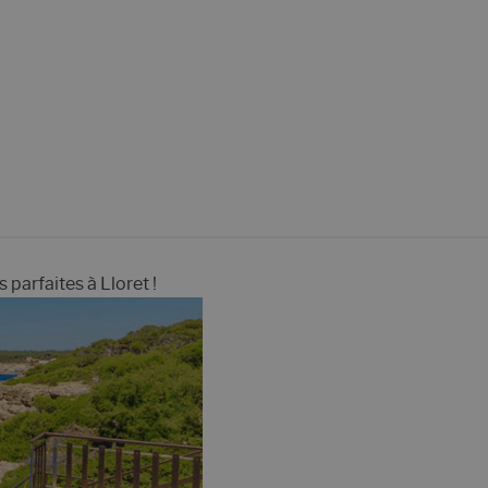
t
parfaites à Lloret !