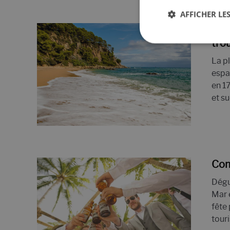
AFFICHER LES
17 
tro
La p
espa
en 17
et su
Com
Dégu
Mar 
fête
touri