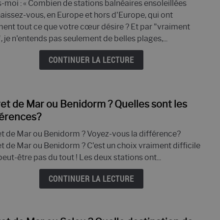
S MEILLEURES INFOS!
PLAGE DE LLORET DE MAR - LES 8
s-moi : « Combien de stations balnéaires ensoleillées
le
aissez-vous, en Europe et hors d'Europe, qui ont
Top
ment tout ce que votre cœur désire ? Et par "vraiment
NSEILS !
LOUER UNE VILLA À LLORET DE MAR? VOTRE MA
10
, je n'entends pas seulement de belles plages,...
de
Llore
 DISCOTHÈQUES DE LLORET DEL MAR
TOP 10 DES VILLAS
CONTINUER LA LECTURE
de
Mar
ret de Mar ou Benidorm ? Quelles sont les
lien
vers
férences?
Llore
et de Mar ou Benidorm ? Voyez-vous la différence?
de
et de Mar ou Benidorm ? C'est un choix vraiment difficile
Mar
peut-être pas du tout ! Les deux stations ont...
ou
Beni
CONTINUER LA LECTURE
?
Quell
sont