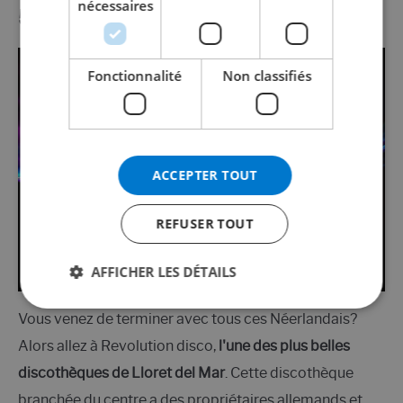
nécessaires
NORWEGIAN
5. Révolution
Fonctionnalité
Non classifiés
ACCEPTER TOUT
REFUSER TOUT
AFFICHER LES DÉTAILS
Vous venez de terminer avec tous ces Néerlandais?
Alors allez à Revolution disco,
l'une des plus belles
discothèques de Lloret del Mar
. Cette discothèque
branchée du centre a des propriétaires allemands et