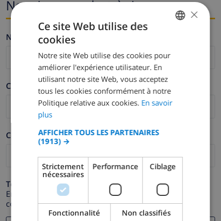
Nom i correu electrònic
×
Ce site Web utilise des
Nom *
cookies
FRENCH
Notre site Web utilise des cookies pour
DUTCH
améliorer l'expérience utilisateur. En
FRENCH
utilisant notre site Web, vous acceptez
Cognom *
tous les cookies conformément à notre
SPANISH
Politique relative aux cookies.
En savoir
GERMAN
plus
CATALAN
AFFICHER TOUS LES PARTENAIRES
Correu electrònic *
(1913) →
ITALIAN
DANISH
Strictement
Performance
Ciblage
nécessaires
NORWEGIAN
Telèfon *
En cas que la direcció de correu electrònic no funcioni
correctament.
Fonctionnalité
Non classifiés