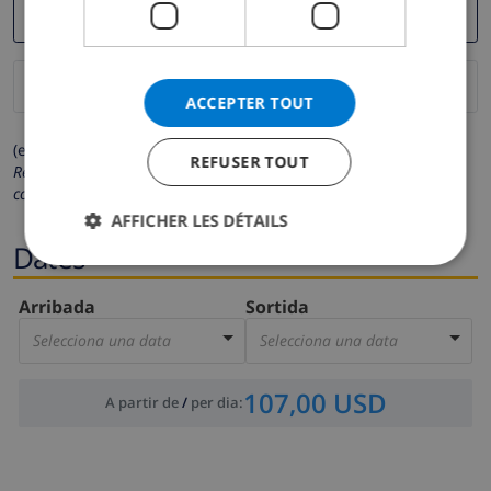
ACCEPTER TOUT
(els camps marcats amb * són obligatoris)
REFUSER TOUT
Respectem la teva privacitat. Les teves dades personals no es
compartiran amb tercers.
AFFICHER LES DÉTAILS
Dates
Arribada
Sortida
Selecciona una data
Selecciona una data
107,00 USD
A partir de
/
per dia
: