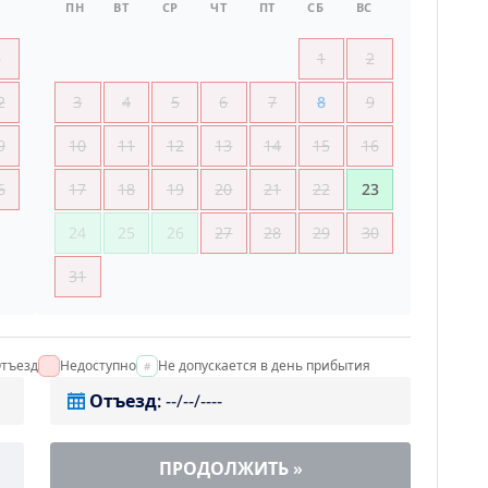
ПН
ВТ
СР
ЧТ
ПТ
СБ
ВС
5
1
2
2
3
4
5
6
7
8
9
9
10
11
12
13
14
15
16
6
17
18
19
20
21
22
23
24
25
26
27
28
29
30
31
тъезд
Недоступно
Не допускается в день прибытия
Отъезд
:
--/--/----
ПРОДОЛЖИТЬ
»