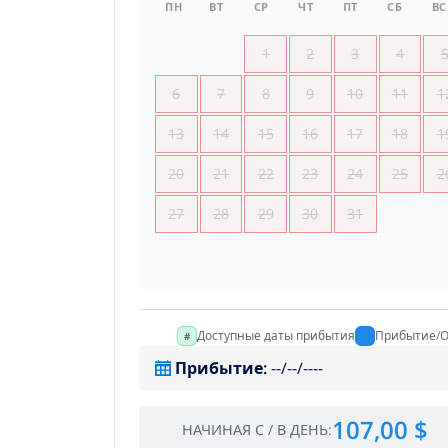
ПН
ВТ
СР
ЧТ
ПТ
СБ
ВС
1
2
3
4
6
7
8
9
10
11
1
13
14
15
16
17
18
1
20
21
22
23
24
25
2
27
28
29
30
31
Доступные даты прибытия
Прибытие/О
Прибытие
:
--/--/----
107,00 $
НАЧИНАЯ С
/
В ДЕНЬ
: