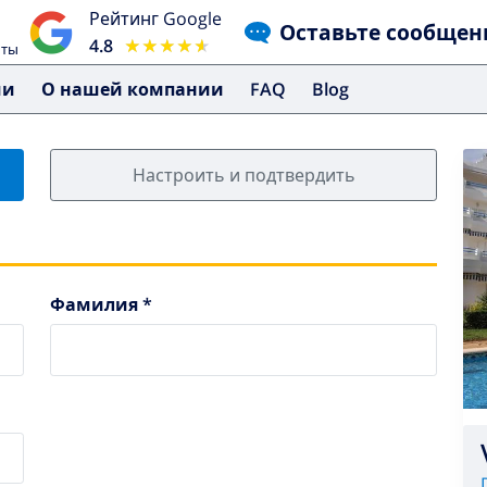
Рейтинг Google
Оставьте сообщен
4.8
★★★★★
★★★★★
чты
ми
О нашей компании
FAQ
Blog
Настроить и подтвердить
Фамилия *