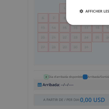
1
2
3
4
AFFICHER LES
6
7
8
9
10
11
1
13
14
15
16
17
18
1
20
21
22
23
24
25
2
27
28
29
30
31
Dia d'arribada disponible
Arribada/Sortid
Arribada
:
--/--/----
0,00 USD
A PARTIR DE
/
PER DIA
: