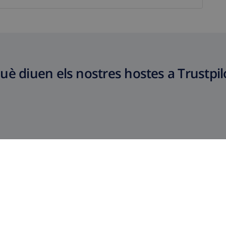
uè diuen els nostres hostes a Trustpil