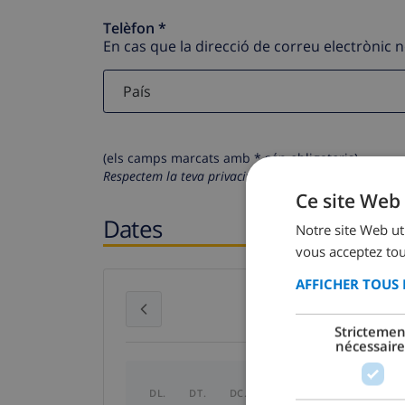
Telèfon *
En cas que la direcció de correu electrònic 
(els camps marcats amb * són obligatoris)
Respectem la teva privacitat. Les teves dades person
Ce site Web 
Dates
Notre site Web uti
vous acceptez tou
AFFICHER TOUS 
juliol 2026
Strictemen
nécessaire
DL.
DT.
DC.
DJ.
DV.
DS.
DG