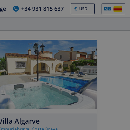
tge
+34 931 815 637
€
Villa Algarve
Empuriabrava
,
Costa Brava