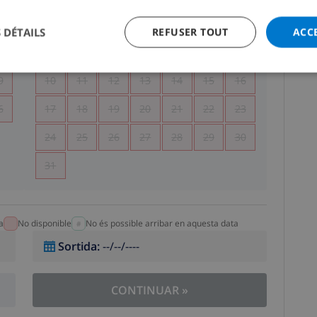
5
1
2
 DÉTAILS
REFUSER TOUT
ACC
2
3
4
5
6
7
8
9
9
10
11
12
13
14
15
16
6
17
18
19
20
21
22
23
24
25
26
27
28
29
30
31
a
No disponible
No és possible arribar en aquesta data
Sortida
:
--/--/----
CONTINUAR
»