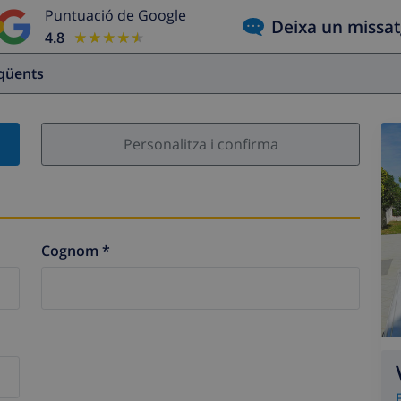
Puntuació de Google
Deixa un missa
4.8
★★★★★
★★★★★
eqüents
Personalitza i confirma
Cognom *