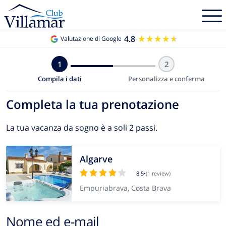
4.8
★★★★★
★★★★★
Valutazione di Google
1
2
Compila i dati
Personalizza e conferma
Completa la tua prenotazione
La tua vacanza da sogno è a soli 2 passi.
Algarve
8.5
•
(1 review)
Empuriabrava, Costa Brava
Nome ed e-mail