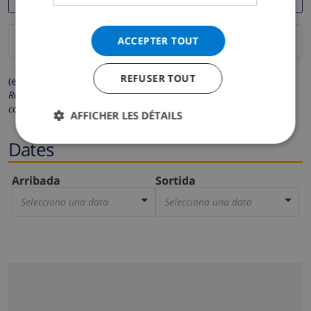
ACCEPTER TOUT
REFUSER TOUT
(els camps marcats amb * són obligatoris)
Respectem la teva privacitat. Les teves dades personals no es
compartiran amb tercers.
AFFICHER LES DÉTAILS
Dates
Arribada
Sortida
Selecciona una data
Selecciona una data