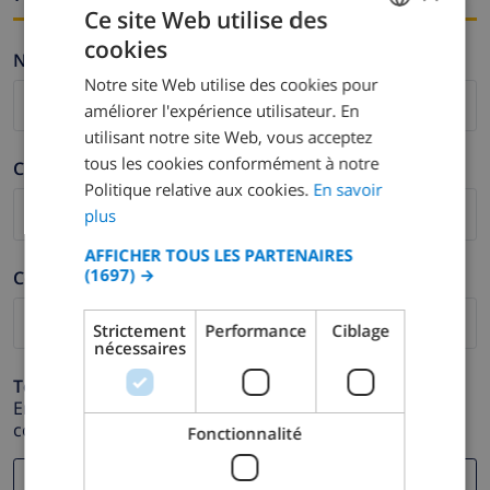
Ce site Web utilise des
cookies
FRENCH
Nom *
Notre site Web utilise des cookies pour
DUTCH
améliorer l'expérience utilisateur. En
FRENCH
utilisant notre site Web, vous acceptez
tous les cookies conformément à notre
SPANISH
Cognom *
Politique relative aux cookies.
En savoir
GERMAN
plus
CATALAN
AFFICHER TOUS LES PARTENAIRES
(1697) →
Correu electrònic *
ITALIAN
DANISH
Strictement
Performance
Ciblage
nécessaires
NORWEGIAN
Telèfon *
En cas que la direcció de correu electrònic no funcioni
correctament.
Fonctionnalité