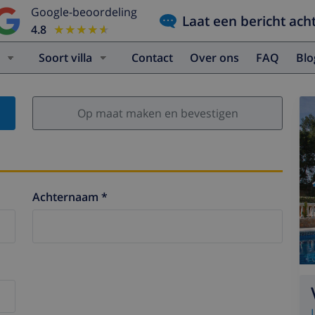
Google-beoordeling
Laat een bericht ach
4.8
★★★★★
★★★★★
Soort villa
Contact
Over ons
FAQ
Bl
Op maat maken en bevestigen
Achternaam *