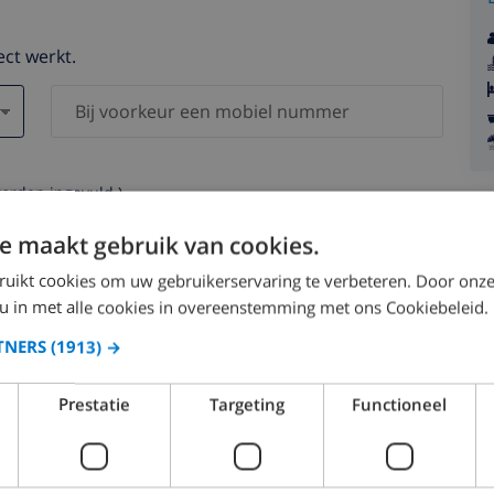
ect werkt.
worden ingevuld )
s worden nooit aan derden verstrekt.
e maakt gebruik van cookies.
ruikt cookies om uw gebruikerservaring te verbeteren. Door onze
 u in met alle cookies in overeenstemming met ons Cookiebeleid.
TNERS
(1913) →
augustus 2026
Prestatie
Targeting
Functioneel
.
MA.
DI.
WO.
DO.
VR.
ZA.
ZO.