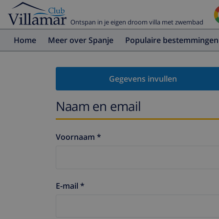
Ontspan in je eigen droom villa met zwembad
Home
Meer over Spanje
Populaire bestemmingen
Gegevens invullen
Naam en email
Voornaam *
E-mail *