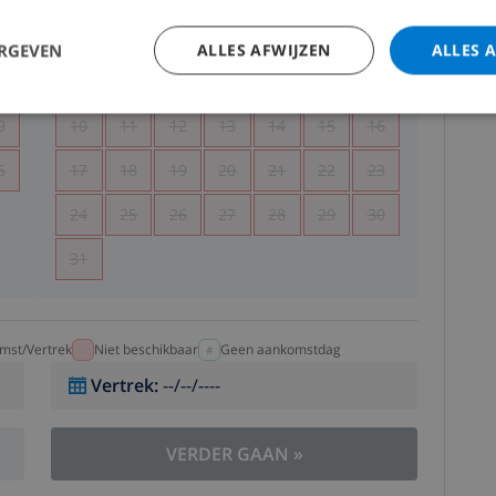
5
1
2
ERGEVEN
ALLES AFWIJZEN
ALLES 
2
3
4
5
6
7
8
9
9
10
11
12
13
14
15
16
6
17
18
19
20
21
22
23
24
25
26
27
28
29
30
31
mst/Vertrek
Niet beschikbaar
Geen aankomstdag
Vertrek
:
--/--/----
VERDER GAAN
»