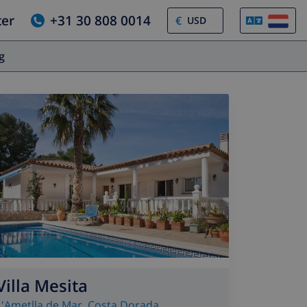
ter
+31 30 808 0014
€
og
Villa Mesita
L'Ametlla de Mar
,
Costa Dorada