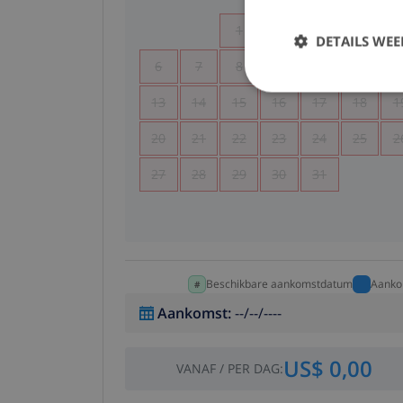
1
2
3
4
DETAILS WE
6
7
8
9
10
11
1
13
14
15
16
17
18
1
20
21
22
23
24
25
2
27
28
29
30
31
Beschikbare aankomstdatum
Aanko
Aankomst
:
--/--/----
US$ 0,00
VANAF
/
PER DAG
: