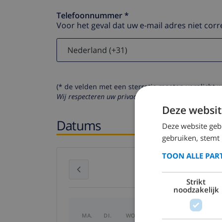
Telefoonnummer *
Voor het geval dat uw e-mail adres niet corr
(* de velden met een sterretje moeten verplicht 
Wij respecteren uw privacy. Uw persoonlijke gegeven
Deze websit
Datums
Deze website geb
gebruiken, stemt
TOON ALLE PAR
juli 2026
Strikt
noodzakelijk
MA.
DI.
WO.
DO.
VR.
ZA.
ZO