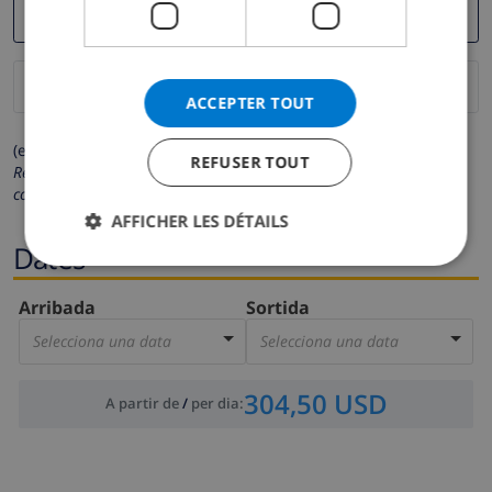
ACCEPTER TOUT
(els camps marcats amb * són obligatoris)
REFUSER TOUT
Respectem la teva privacitat. Les teves dades personals no es
compartiran amb tercers.
AFFICHER LES DÉTAILS
Dates
Arribada
Sortida
Selecciona una data
Selecciona una data
304,50 USD
A partir de
/
per dia
: