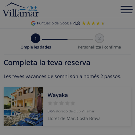
4.8
★★★★★
★★★★★
Puntuació de Google
1
2
Omple les dades
Personalitza i confirma
Completa la teva reserva
Les teves vacances de somni són a només 2 passos.
Wayaka
0.0
•
Valoració de Club Villamar
Lloret de Mar, Costa Brava