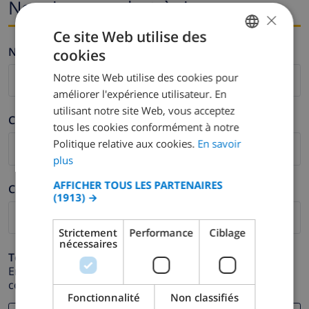
Nom i correu electrònic
×
Ce site Web utilise des
Nom *
cookies
FRENCH
Notre site Web utilise des cookies pour
DUTCH
améliorer l'expérience utilisateur. En
FRENCH
utilisant notre site Web, vous acceptez
Cognom *
tous les cookies conformément à notre
SPANISH
Politique relative aux cookies.
En savoir
GERMAN
plus
CATALAN
AFFICHER TOUS LES PARTENAIRES
Correu electrònic *
(1913) →
ITALIAN
DANISH
Strictement
Performance
Ciblage
nécessaires
NORWEGIAN
Telèfon *
En cas que la direcció de correu electrònic no funcioni
correctament.
Fonctionnalité
Non classifiés