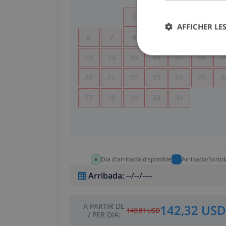
1
2
3
4
AFFICHER LES
6
7
8
9
10
11
1
13
14
15
16
17
18
1
20
21
22
23
24
25
2
27
28
29
30
31
Dia d'arribada disponible
Arribada/Sortid
Arribada
:
--/--/----
A PARTIR DE
142,32 USD
149,81 USD
/
PER DIA
: