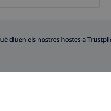
uè diuen els nostres hostes a Trustpil