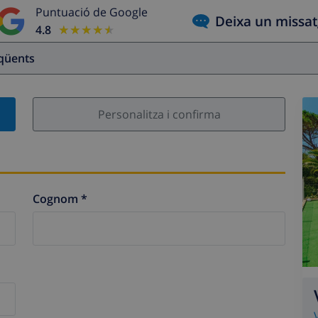
Puntuació de Google
Deixa un missa
4.8
★★★★★
★★★★★
eqüents
Personalitza i confirma
Cognom *