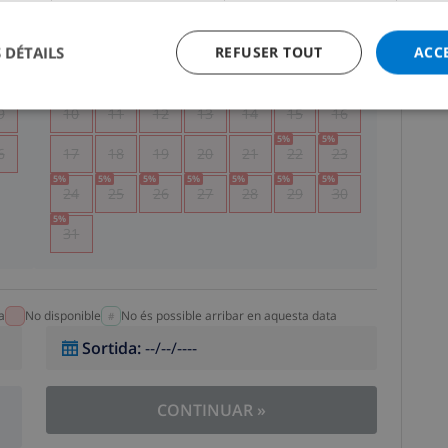
5
1
2
 DÉTAILS
REFUSER TOUT
ACC
2
3
4
5
6
7
8
9
9
10
11
12
13
14
15
16
5
%
5
%
6
17
18
19
20
21
22
23
5
%
5
%
5
%
5
%
5
%
5
%
5
%
24
25
26
27
28
29
30
5
%
31
a
No disponible
No és possible arribar en aquesta data
Sortida
:
--/--/----
CONTINUAR
»