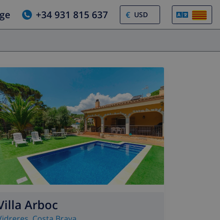
tge
+34 931 815 637
€
Villa Arboc
Vidreres
,
Costa Brava