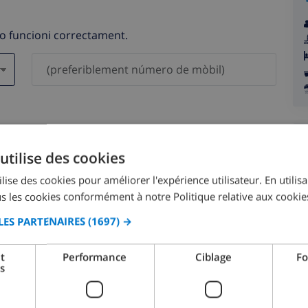
no funcioni correctament.
als no es compartiran amb tercers.
utilise des cookies
lise des cookies pour améliorer l'expérience utilisateur. En utilis
s les cookies conformément à notre Politique relative aux cookie
LES PARTENAIRES
(1697) →
agost 2026
t
Performance
Ciblage
Fo
s
.
DL.
DT.
DC.
DJ.
DV.
DS.
DG.