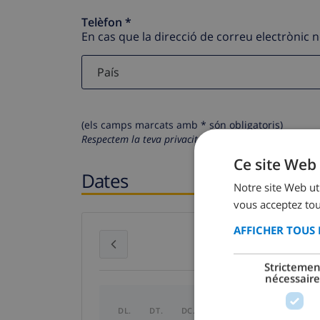
Telèfon *
En cas que la direcció de correu electrònic 
(els camps marcats amb * són obligatoris)
Respectem la teva privacitat. Les teves dades person
Ce site Web 
Dates
Notre site Web uti
vous acceptez tou
AFFICHER TOUS 
juliol 2026
Strictemen
nécessaire
DL.
DT.
DC.
DJ.
DV.
DS.
DG