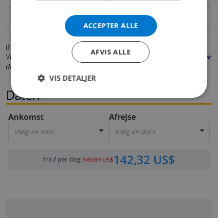
ACCEPTER ALLE
(felter markeret med * er obligatoriske)
AFVIS ALLE
Vi beskytter dit privatliv. Dine personlige oplysninger vil aldrig blive
delt med andre.
VIS DETALJER
Daten
Ankomst
Afrejse
Vælg en dato
Vælg en dato
142,32 US$
fra
/
per dag
:
149,81 US$