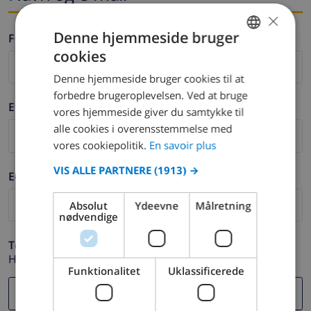
×
Denne hjemmeside bruger
Fornavn *
cookies
FRENCH
Denne hjemmeside bruger cookies til at
DUTCH
forbedre brugeroplevelsen. Ved at bruge
Efternavn *
FRENCH
vores hjemmeside giver du samtykke til
alle cookies i overensstemmelse med
SPANISH
vores cookiepolitik.
En savoir plus
GERMAN
VIS ALLE PARTNERE
(1913) →
E-mail *
CATALAN
ITALIAN
Absolut
Ydeevne
Målretning
nødvendige
DANISH
Telefon *
NORWEGIAN
Hvis din e-mail adresse ikke fungerer korrekt.
Funktionalitet
Uklassificerede