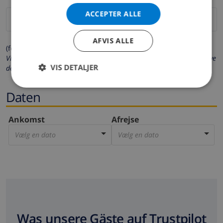
ACCEPTER ALLE
AFVIS ALLE
(felter markeret med * er obligatoriske)
Vi beskytter dit privatliv. Dine personlige oplysninger vil aldrig blive
VIS DETALJER
delt med andre.
Daten
Ankomst
Afrejse
Vælg en dato
Vælg en dato
Was unsere Gäste auf Trustpilot