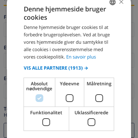
×
Denne hjemmeside bruger
cookies
Fornavn *
FRENCH
Denne hjemmeside bruger cookies til at
DUTCH
forbedre brugeroplevelsen. Ved at bruge
FRENCH
vores hjemmeside giver du samtykke til
Efternavn *
alle cookies i overensstemmelse med
SPANISH
vores cookiepolitik.
En savoir plus
GERMAN
VIS ALLE PARTNERE
(1913) →
CATALAN
E-mail *
ITALIAN
Absolut
Ydeevne
Målretning
nødvendige
DANISH
NORWEGIAN
Telefon *
Funktionalitet
Uklassificerede
Hvis din e-mail adresse ikke fungerer korrekt.