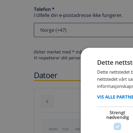
Telefon *
I tilfelle din e-postadresse ikke fungerer.
(felter merket med * må fylles ut)
Vi respekterer ditt personvern. Dine personalia vil al
Dette netts
Dette nettstedet 
Datoer
nettstedet vårt s
informasjonskaps
VIS ALLE PARTN
July 2026
Strengt
nødvendig
MON
TUE
WED
THU
FRI
SAT
SU