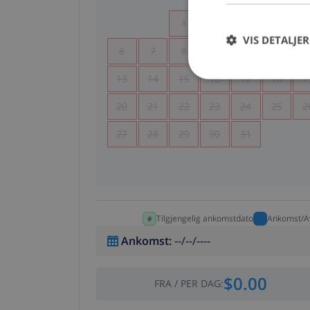
1
2
3
4
VIS DETALJER
6
7
8
9
10
11
1
13
14
15
16
17
18
1
20
21
22
23
24
25
2
27
28
29
30
31
Tilgjengelig ankomstdato
Ankomst/A
Ankomst
:
--/--/----
$0.00
FRA
/
PER DAG
: