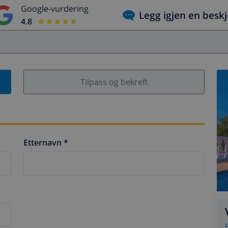
Google-vurdering
Legg igjen en besk
4.8
★★★★★
★★★★★
Tilpass og bekreft
Etternavn *