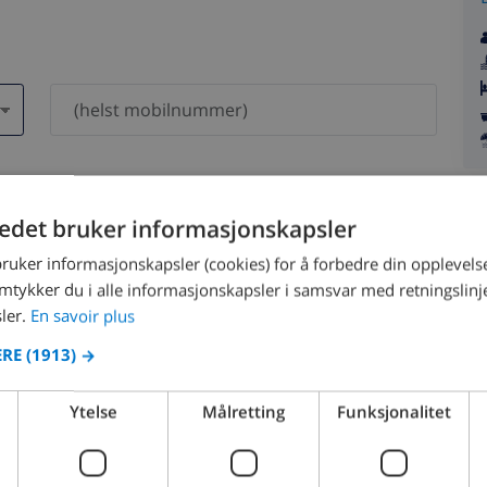
dri bli delt med andre.
tedet bruker informasjonskapsler
bruker informasjonskapsler (cookies) for å forbedre din opplevels
amtykker du i alle informasjonskapsler i samsvar med retningslinj
ler.
En savoir plus
ERE
(1913) →
August 2026
Ytelse
Målretting
Funksjonalitet
N
MON
TUE
WED
THU
FRI
SAT
SUN