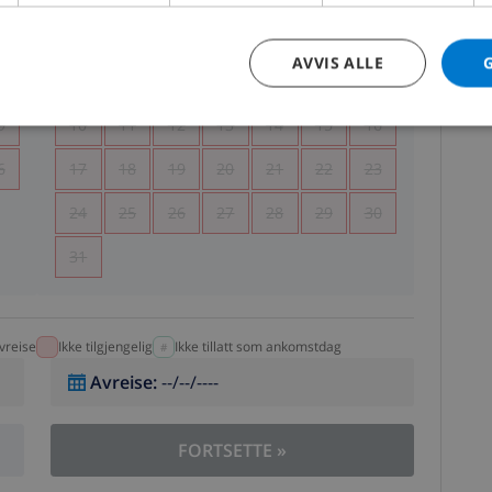
5
1
2
AVVIS ALLE
2
3
4
5
6
7
8
9
9
10
11
12
13
14
15
16
6
17
18
19
20
21
22
23
24
25
26
27
28
29
30
31
vreise
Ikke tilgjengelig
Ikke tillatt som ankomstdag
Avreise
:
--/--/----
FORTSETTE
»