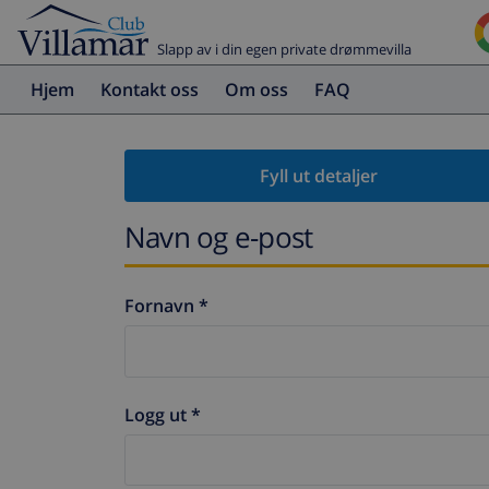
Slapp av i din egen private drømmevilla
Hjem
Kontakt oss
Om oss
FAQ
Fyll ut detaljer
Navn og e-post
Fornavn *
Logg ut *