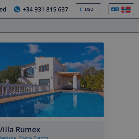
jed
+34 931 815 637
€
Villa Rumex
Benissa
,
Costa Blanca