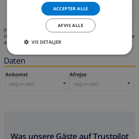
ACCEPTER ALLE
AFVIS ALLE
(felter markeret med * er obligatoriske)
Vi beskytter dit privatliv. Dine personlige oplysninger vil aldrig blive
VIS DETALJER
delt med andre.
Daten
Ankomst
Afrejse
Vælg en dato
Vælg en dato
Was unsere Gäste auf Trustpilot