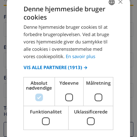
×
Denne hjemmeside bruger
cookies
Fornavn *
FRENCH
Denne hjemmeside bruger cookies til at
DUTCH
forbedre brugeroplevelsen. Ved at bruge
FRENCH
vores hjemmeside giver du samtykke til
Efternavn *
alle cookies i overensstemmelse med
SPANISH
vores cookiepolitik.
En savoir plus
GERMAN
VIS ALLE PARTNERE
(1913) →
CATALAN
E-mail *
ITALIAN
Absolut
Ydeevne
Målretning
nødvendige
DANISH
NORWEGIAN
Telefon *
Funktionalitet
Uklassificerede
Hvis din e-mail adresse ikke fungerer korrekt.