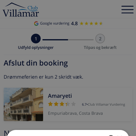
4.8
★★★★★
★★★★★
Google vurdering
1
2
Udfyld oplysninger
Tilpas og bekræft
Afslut din booking
Drømmeferien er kun 2 skridt væk.
Amaryeti
6.7
•
Club Villamar Vurdering
Empuriabrava, Costa Brava
Navn og e-mail