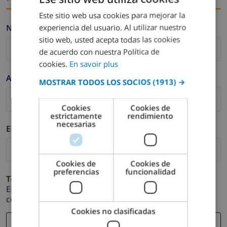
Este sitio web usa cookies para mejorar la
FRENCH
experiencia del usuario. Al utilizar nuestro
Nombre *
DUTCH
sitio web, usted acepta todas las cookies
FRENCH
de acuerdo con nuestra Política de
cookies.
En savoir plus
SPANISH
Apellidos *
MOSTRAR TODOS LOS SOCIOS
(1913) →
GERMAN
CATALAN
Cookies
Cookies de
estrictamente
rendimiento
ITALIAN
necesarias
E-mail *
DANISH
NORWEGIAN
Cookies de
Cookies de
preferencias
funcionalidad
Teléfono *
En caso de que su dirección de e-mail no funcione
correctamente.
Cookies no clasificadas