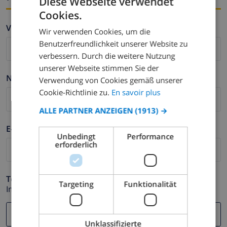
Diese Webseite verwendet
Cookies.
FRENCH
Vorname *
Wir verwenden Cookies, um die
DUTCH
Benutzerfreundlichkeit unserer Website zu
FRENCH
verbessern. Durch die weitere Nutzung
unserer Webseite stimmen Sie der
SPANISH
Nachname *
Verwendung von Cookies gemäß unserer
GERMAN
Cookie-Richtlinie zu.
En savoir plus
CATALAN
ALLE PARTNER ANZEIGEN
(1913) →
ITALIAN
E-mail *
Unbedingt
Performance
DANISH
erforderlich
NORWEGIAN
Telefonnummer *
Targeting
Funktionalität
Im Fall Ihre E-mail Adresse nicht korrekt funktioniert.
Unklassifizierte