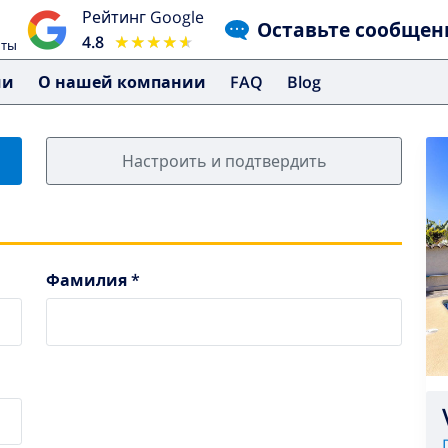
Рейтинг Google
Оставьте сообщен
4.8
★★★★★
★★★★★
чты
ми
О нашей компании
FAQ
Blog
Настроить и подтвердить
Фамилия *