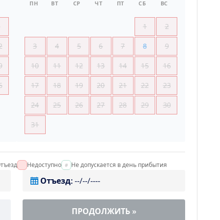
ПН
ВТ
СР
ЧТ
ПТ
СБ
ВС
5
1
2
2
3
4
5
6
7
8
9
9
10
11
12
13
14
15
16
6
17
18
19
20
21
22
23
24
25
26
27
28
29
30
31
тъезд
Недоступно
Не допускается в день прибытия
Отъезд
:
--/--/----
ПРОДОЛЖИТЬ
»