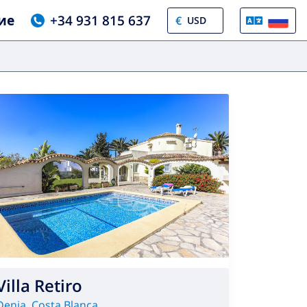
ие
+34 931 815 637
€
Villa Retiro
Denia
,
Costa Blanca