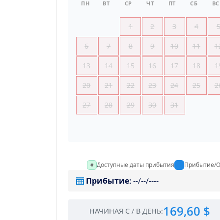
ПН
ВТ
СР
ЧТ
ПТ
СБ
ВС
1
2
3
4
6
7
8
9
10
11
1
13
14
15
16
17
18
1
20
21
22
23
24
25
2
27
28
29
30
31
Доступные даты прибытия
Прибытие/О
Прибытие
:
--/--/----
169,60 $
НАЧИНАЯ С
/
В ДЕНЬ
: