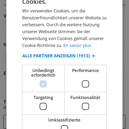
Cookies.
FRENCH
Wir verwenden Cookies, um die
DUTCH
Vorname *
Benutzerfreundlichkeit unserer Website zu
FRENCH
verbessern. Durch die weitere Nutzung
unserer Webseite stimmen Sie der
SPANISH
Verwendung von Cookies gemäß unserer
GERMAN
Nachname *
Cookie-Richtlinie zu.
En savoir plus
CATALAN
ALLE PARTNER ANZEIGEN
(1913) →
ITALIAN
Unbedingt
Performance
DANISH
E-mail *
erforderlich
NORWEGIAN
Targeting
Funktionalität
Telefonnummer *
Im Fall Ihre E-mail Adresse nicht korrekt funktioniert.
Unklassifizierte