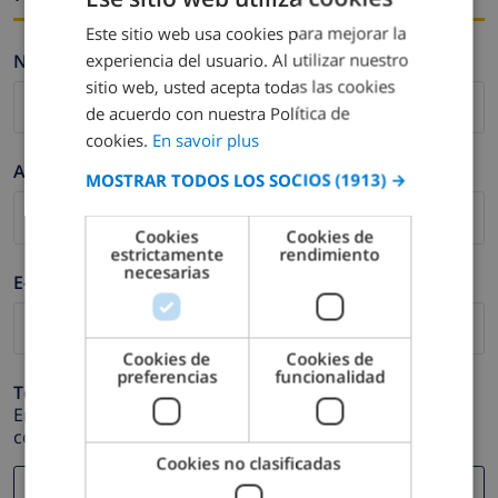
Este sitio web usa cookies para mejorar la
FRENCH
experiencia del usuario. Al utilizar nuestro
Nombre *
DUTCH
sitio web, usted acepta todas las cookies
FRENCH
de acuerdo con nuestra Política de
cookies.
En savoir plus
SPANISH
Apellidos *
MOSTRAR TODOS LOS SOCIOS
(1913) →
GERMAN
CATALAN
Cookies
Cookies de
estrictamente
rendimiento
ITALIAN
necesarias
E-mail *
DANISH
NORWEGIAN
Cookies de
Cookies de
preferencias
funcionalidad
Teléfono *
En caso de que su dirección de e-mail no funcione
correctamente.
Cookies no clasificadas