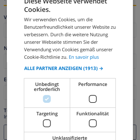
Diese Webseite verwendet
Cookies.
FRENCH
Vorname *
Wir verwenden Cookies, um die
DUTCH
Benutzerfreundlichkeit unserer Website zu
FRENCH
verbessern. Durch die weitere Nutzung
unserer Webseite stimmen Sie der
SPANISH
Nachname *
Verwendung von Cookies gemäß unserer
GERMAN
Cookie-Richtlinie zu.
En savoir plus
CATALAN
ALLE PARTNER ANZEIGEN
(1913) →
ITALIAN
E-mail *
Unbedingt
Performance
DANISH
erforderlich
NORWEGIAN
Telefonnummer *
Targeting
Funktionalität
Im Fall Ihre E-mail Adresse nicht korrekt funktioniert.
Unklassifizierte