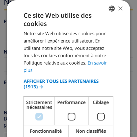
Nom et adresse e-mail
×
Ce site Web utilise des
Prénom *
cookies
FRENCH
Notre site Web utilise des cookies pour
DUTCH
améliorer l'expérience utilisateur. En
FRENCH
utilisant notre site Web, vous acceptez
Nom de famille *
tous les cookies conformément à notre
SPANISH
Politique relative aux cookies.
En savoir
GERMAN
plus
CATALAN
AFFICHER TOUS LES PARTENAIRES
E-mail *
(1913) →
ITALIAN
DANISH
Strictement
Performance
Ciblage
nécessaires
NORWEGIAN
Numéro de téléphone *
Dans le cas où votre adresse e-mail ne fonctionnerait
pas correctement.
Fonctionnalité
Non classifiés