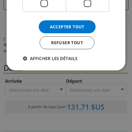
ACCEPTER TOUT
( * Les champs avec un astérisque sont obligatoires )
REFUSER TOUT
Nous respectons votre vie privée.
Vos données personnelles ne
seront pas communiquées à des tiers.
AFFICHER LES DÉTAILS
Dates
Arrivée
Départ
Sélectionnez une date
Sélectionnez une date
131,71 $US
à partir de
/
par jour
: