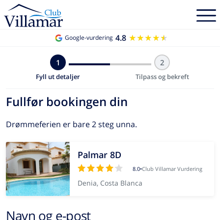
4.8
★★★★★
★★★★★
Google-vurdering
1
2
Fyll ut detaljer
Tilpass og bekreft
Fullfør bookingen din
Drømmeferien er bare 2 steg unna.
Palmar 8D
8.0
•
Club Villamar Vurdering
Denia, Costa Blanca
Navn og e-post