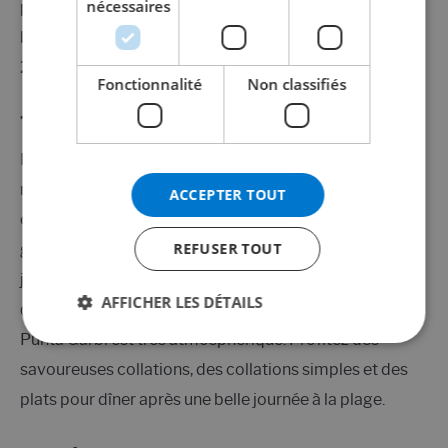
nécessaires
promenez-vous le long du petit boulevard. Et les
NORWEGIAN
boissons? De toute évidence, vous obtiendrez cela aux
2 grands bars de plage
à la plage de Fenals!
Fonctionnalité
Non classifiés
7.
Punta Garbi
Punta Garbi est considérée par beaucoup comme le
meilleur bar de plage de Fenals. C'est un bar
ACCEPTER TOUT
confortable avec un caractère tropical gai et une
REFUSER TOUT
grande terrasse. Vous êtes assis ici à la fois pendant la
journée et le soir avec une
belle vue sur la mer
. Surtout
AFFICHER LES DÉTAILS
quand il fait sombre et que les lumières s'allument,
Punta Garbi est très atmosphérique. Profitez des
savoureuses collations, des collations simples et des
plats pour dîner après une belle journée à la plage.