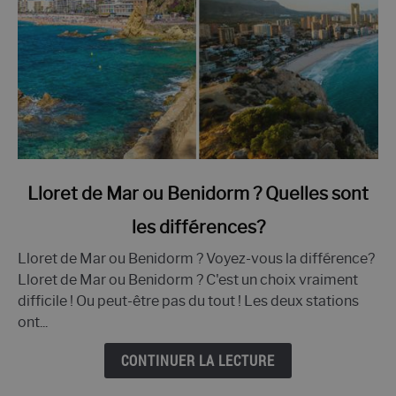
lien
Lloret de Mar ou Benidorm ? Quelles sont
vers
les différences?
Lloret
de
Lloret de Mar ou Benidorm ? Voyez-vous la différence?
Mar
Lloret de Mar ou Benidorm ? C'est un choix vraiment
ou
difficile ! Ou peut-être pas du tout ! Les deux stations
Benidorm
ont...
?
Quelles
CONTINUER LA LECTURE
sont