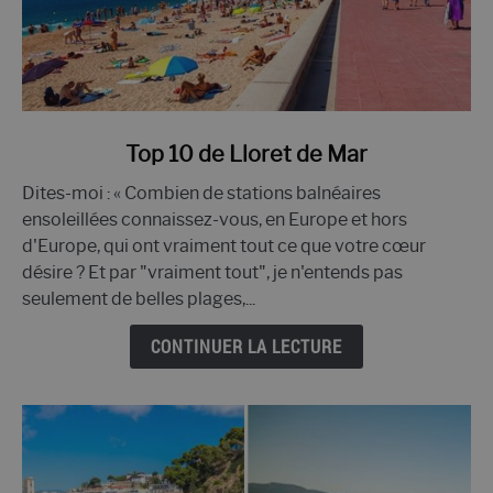
lien
Top 10 de Lloret de Mar
vers
Dites-moi : « Combien de stations balnéaires
le
ensoleillées connaissez-vous, en Europe et hors
Top
d'Europe, qui ont vraiment tout ce que votre cœur
10
désire ? Et par "vraiment tout", je n'entends pas
de
seulement de belles plages,...
Lloret
de
CONTINUER LA LECTURE
Mar