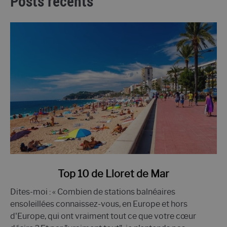
Posts récents
lien
Top 10 de Lloret de Mar
vers
Dites-moi : « Combien de stations balnéaires
le
ensoleillées connaissez-vous, en Europe et hors
Top
d'Europe, qui ont vraiment tout ce que votre cœur
10