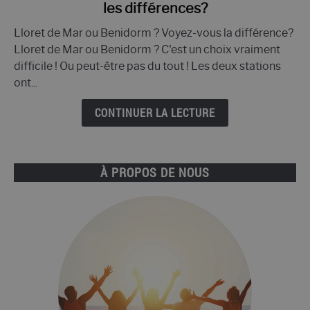
les différences?
Lloret
de
Lloret de Mar ou Benidorm ? Voyez-vous la différence?
Mar
Lloret de Mar ou Benidorm ? C'est un choix vraiment
ou
difficile ! Ou peut-être pas du tout ! Les deux stations
Benidorm
ont...
?
Quelles
CONTINUER LA LECTURE
sont
les
différences?
À PROPOS DE NOUS