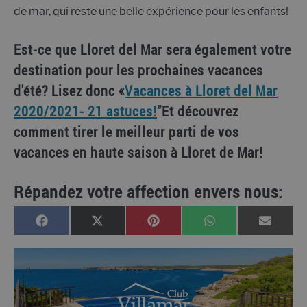
de mar, qui reste une belle expérience pour les enfants!
Est-ce que Lloret del Mar sera également votre
destination pour les prochaines vacances
d'été? Lisez donc «
Vacances à Lloret del Mar
2020/2021- 21 astuces!
”Et découvrez
comment tirer le meilleur parti de vos
vacances en haute saison à Lloret de Mar!
Répandez votre affection envers nous:
PARTAGER
PARTAGER
PARTAGER
PARTAGER
PARTA
FACEBOOK
X
PINTEREST
WHATSAPP
EMAIL
SUR
SUR
SUR
SUR
SUR
(TWITTER)