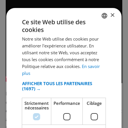
×
Ce site Web utilise des
cookies
FRENCH
Notre site Web utilise des cookies pour
DUTCH
améliorer l'expérience utilisateur. En
FRENCH
utilisant notre site Web, vous acceptez
tous les cookies conformément à notre
SPANISH
Politique relative aux cookies.
En savoir
GERMAN
plus
CATALAN
AFFICHER TOUS LES PARTENAIRES
(1697) →
ITALIAN
Diada Nacional de Catalunya
est à l'origine un jour de
DANISH
deuil qui s'est développé au fil du temps
fête nationale
Strictement
Performance
Ciblage
nécessaires
NORWEGIAN
en Catalogne
. C'était le jour où Barcelone est tombée et
a dû se rendre aux troupes franco-espagnoles.