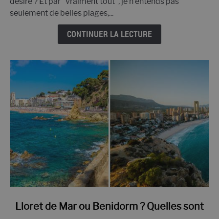
désire ? Et par "vraiment tout", je n'entends pas
de
seulement de belles plages,...
Lloret
de
CONTINUER LA LECTURE
Mar
lien
Lloret de Mar ou Benidorm ? Quelles sont
vers