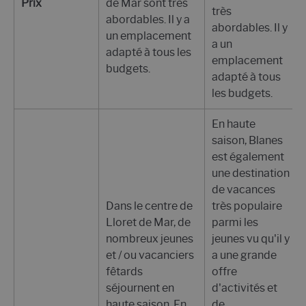
Prix
de Mar sont très
très
abordables. Il y a
abordables. Il y
un emplacement
a un
adapté à tous les
emplacement
budgets.
adapté à tous
les budgets.
En haute
saison, Blanes
est également
une destination
de vacances
Dans le centre de
très populaire
Lloret de Mar, de
parmi les
nombreux jeunes
jeunes vu qu'il y
et / ou vacanciers
a une grande
fêtards
offre
séjournent en
d'activités et
haute saison. En
de