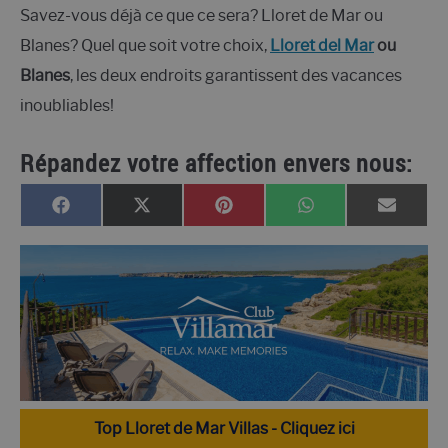
Savez-vous déjà ce que ce sera? Lloret de Mar ou
Blanes? Quel que soit votre choix,
Lloret del Mar
ou
Blanes
, les deux endroits garantissent des vacances
inoubliables!
Répandez votre affection envers nous:
PARTAGER
PARTAGER
PARTAGER
PARTAGER
PARTA
FACEBOOK
X
PINTEREST
WHATSAPP
EMAIL
SUR
SUR
SUR
SUR
SUR
(TWITTER)
Top Lloret de Mar Villas - Cliquez ici