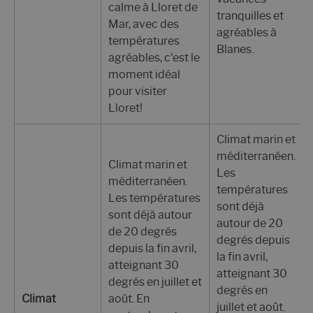
calme à Lloret de
tranquilles et
Mar, avec des
agréables à
températures
Blanes.
agréables, c'est le
moment idéal
pour visiter
Lloret!
Climat marin et
méditerranéen.
Climat marin et
Les
méditerranéen.
températures
Les températures
sont déjà
sont déjà autour
autour de 20
de 20 degrés
degrés depuis
depuis la fin avril,
la fin avril,
atteignant 30
atteignant 30
degrés en juillet et
degrés en
Climat
août. En
juillet et août.