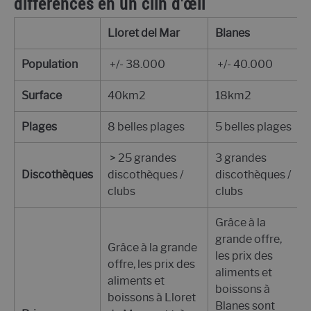
différences en un clin d'œil
Lloret del Mar
Blanes
Population
+/- 38.000
+/- 40.000
Surface
40km2
18km2
Plages
8 belles plages
5 belles plages
> 25 grandes
3 grandes
Discothèques
discothèques /
discothèques /
clubs
clubs
Grâce à la
grande offre,
Grâce à la grande
les prix des
offre, les prix des
aliments et
aliments et
boissons à
boissons à Lloret
Blanes sont