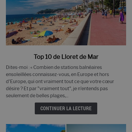
lien
Top 10 de Lloret de Mar
vers
Dites-moi : « Combien de stations balnéaires
le
ensoleillées connaissez-vous, en Europe et hors
Top
d'Europe, qui ont vraiment tout ce que votre cœur
10
désire ? Et par "vraiment tout", je n'entends pas
de
seulement de belles plages,...
Lloret
de
CONTINUER LA LECTURE
Mar