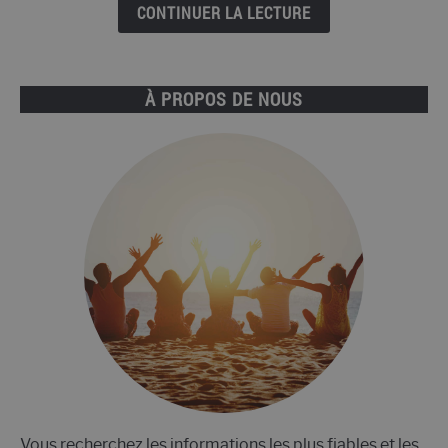
Quelles
CONTINUER LA LECTURE
sont
les
différences?
À PROPOS DE NOUS
Vous recherchez les informations les plus fiables et les