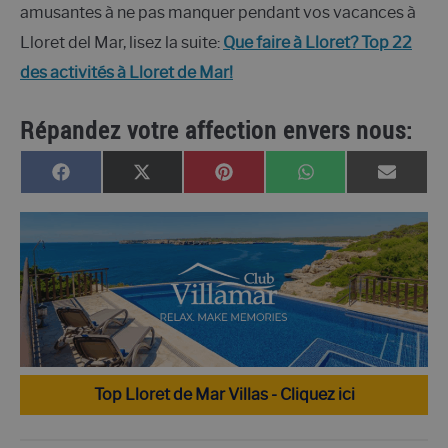
amusantes à ne pas manquer pendant vos vacances à
Lloret del Mar, lisez la suite:
Que faire à Lloret? Top 22
des activités à Lloret de Mar!
Répandez votre affection envers nous:
PARTAGER
PARTAGER
PARTAGER
PARTAGER
PARTA
FACEBOOK
X
PINTEREST
WHATSAPP
EMAIL
SUR
SUR
SUR
SUR
SUR
(TWITTER)
Top Lloret de Mar Villas - Cliquez ici