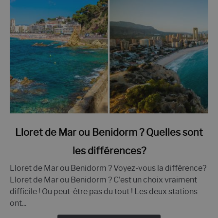
lien
Lloret de Mar ou Benidorm ? Quelles sont
vers
les différences?
Lloret
de
Lloret de Mar ou Benidorm ? Voyez-vous la différence?
Mar
Lloret de Mar ou Benidorm ? C'est un choix vraiment
ou
difficile ! Ou peut-être pas du tout ! Les deux stations
Benidorm
ont...
?