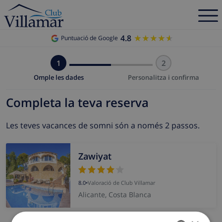
4.8
★★★★★
★★★★★
Puntuació de Google
1
2
Omple les dades
Personalitza i confirma
Completa la teva reserva
Les teves vacances de somni són a només 2 passos.
Zawiyat
8.0
•
Valoració de Club Villamar
Alicante, Costa Blanca