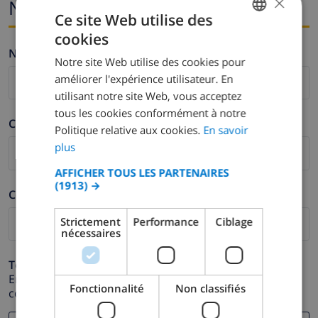
×
Nom i correu electrònic
Ce site Web utilise des
cookies
FRENCH
Nom *
Notre site Web utilise des cookies pour
DUTCH
améliorer l'expérience utilisateur. En
FRENCH
utilisant notre site Web, vous acceptez
tous les cookies conformément à notre
SPANISH
Cognom *
Politique relative aux cookies.
En savoir
GERMAN
plus
CATALAN
AFFICHER TOUS LES PARTENAIRES
(1913) →
ITALIAN
Correu electrònic *
DANISH
Strictement
Performance
Ciblage
nécessaires
NORWEGIAN
Telèfon *
En cas que la direcció de correu electrònic no funcioni
Fonctionnalité
Non classifiés
correctament.