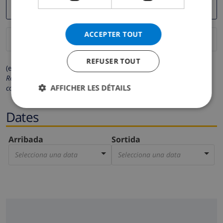
ACCEPTER TOUT
REFUSER TOUT
(els camps marcats amb * són obligatoris)
Respectem la teva privacitat. Les teves dades personals no es
AFFICHER LES DÉTAILS
compartiran amb tercers.
Dates
Arribada
Sortida
Selecciona una data
Selecciona una data