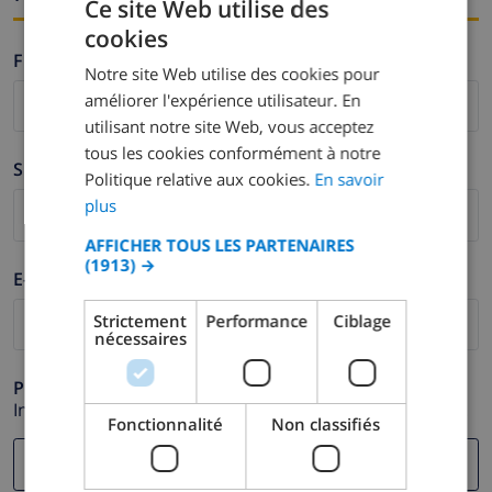
Ce site Web utilise des
cookies
FRENCH
Firstname *
Notre site Web utilise des cookies pour
DUTCH
améliorer l'expérience utilisateur. En
FRENCH
utilisant notre site Web, vous acceptez
tous les cookies conformément à notre
SPANISH
Surname *
Politique relative aux cookies.
En savoir
GERMAN
plus
CATALAN
AFFICHER TOUS LES PARTENAIRES
(1913) →
ITALIAN
E-mail *
DANISH
Strictement
Performance
Ciblage
nécessaires
NORWEGIAN
Phone *
In case your email address does not function correctly.
Fonctionnalité
Non classifiés