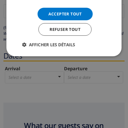
ACCEPTER TOUT
(fields marked with * are mandatory )
REFUSER TOUT
We respect your privacy. Your personal details will never be shared
with others.
AFFICHER LES DÉTAILS
Dates
Arrival
Departure
Select a date
Select a date
What our guests say on