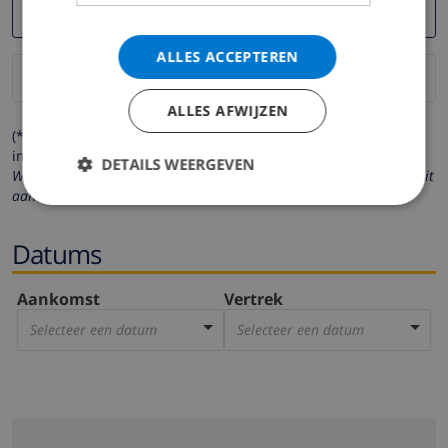
ALLES ACCEPTEREN
ALLES AFWIJZEN
(* de velden met een sterretje moeten verplicht worden
ingevuld )
DETAILS WEERGEVEN
Wij respecteren uw privacy. Uw persoonlijke gegevens worden nooit
aan derden verstrekt.
Datums
Aankomst
Vertrek
Selecteer een datum
Selecteer een datum