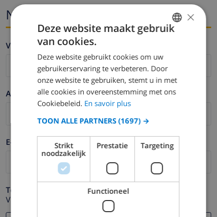
Naam en email
×
Deze website maakt gebruik
van cookies.
FRENCH
Voornaam *
Deze website gebruikt cookies om uw
DUTCH
gebruikerservaring te verbeteren. Door
FRENCH
onze website te gebruiken, stemt u in met
alle cookies in overeenstemming met ons
SPANISH
Achternaam *
Cookiebeleid.
En savoir plus
GERMAN
TOON ALLE PARTNERS
(1697) →
CATALAN
E-mail *
ITALIAN
Strikt
Prestatie
Targeting
noodzakelijk
DANISH
NORWEGIAN
Telefoonnummer *
Functioneel
Voor het geval dat uw e-mail adres niet correct werkt.